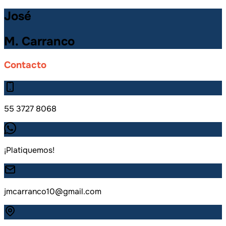
José
M. Carranco
Contacto
55 3727 8068
¡Platiquemos!
jmcarranco10@gmail.com